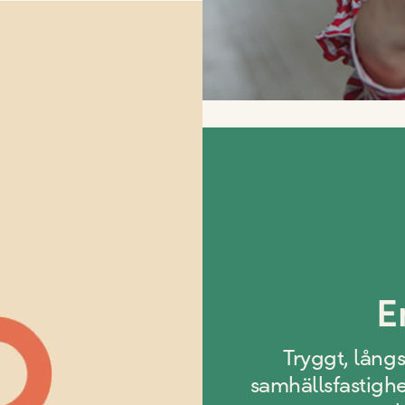
E
Tryggt, långs
samhällsfastighet