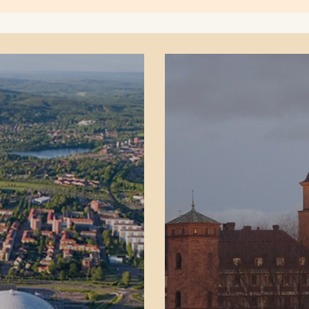
Telefon: +46 10-551 47 00
e-mail:
info@arcfast.se
webbplats:
https://arcfast.se