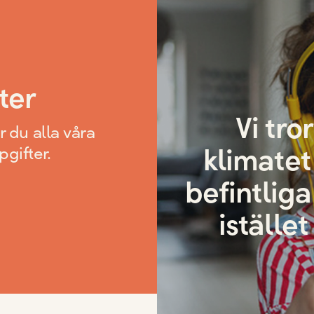
ter
Vi tro
r du alla våra
klimatet
pgifter.
befintlig
istället