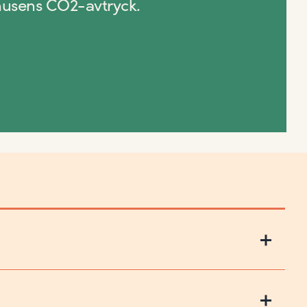
husens CO2-avtryck.